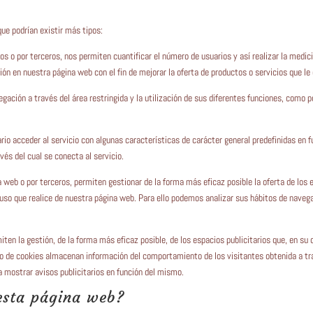
ue podrían existir más tipos:
os o por terceros, nos permiten cuantificar el número de usuarios y así realizar la medici
ción en nuestra página web con el fin de mejorar la oferta de productos o servicios que l
egación a través del área restringida y la utilización de sus diferentes funciones, como 
rio acceder al servicio con algunas características de carácter general predefinidas en fu
vés del cual se conecta al servicio.
a web o por terceros, permiten gestionar de la forma más eficaz posible la oferta de los 
al uso que realice de nuestra página web. Para ello podemos analizar sus hábitos de nave
iten la gestión, de la forma más eficaz posible, de los espacios publicitarios que, en su 
tipo de cookies almacenan información del comportamiento de los visitantes obtenida a t
ra mostrar avisos publicitarios en función del mismo.
 esta página web?