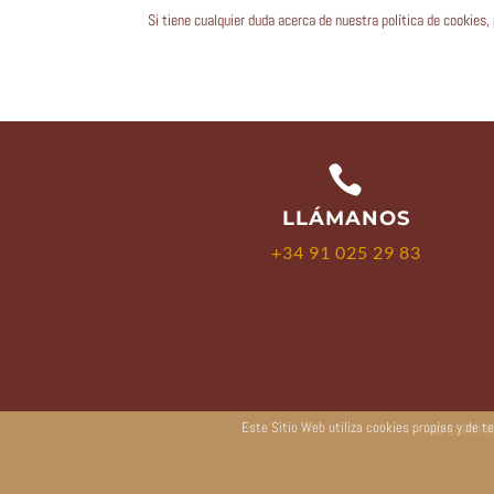
Si tiene cualquier duda acerca de nuestra política de cookie

LLÁMANOS
+34 91 025 29 83
Este Sitio Web utiliza cookies propias y de 
© COPYRI