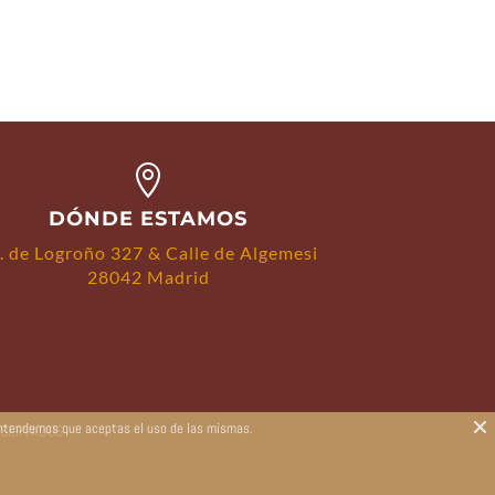

DÓNDE ESTAMOS
. de Logroño 327 & Calle de Algemesi
28042 Madrid
 entendemos que aceptas el uso de las mismas.
ESERVADOS