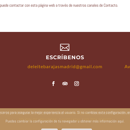
s, puede contactar con esta página web a través de nuestros canales de Contacto.

ESCRÍBENOS
deleitebarajasmadrid@gmail.com
Av
terceros para asegurar la mejor experiencia al usuario. Si no cambias esta configuración,
GHT 2025 RESTAURANTE DELEÏTE. DISEÑO
PAGINA WEB 4U
, TODOS LOS DERECHOS R
POLÍTICA DE PRIVACIDAD
|
AVISO LEGAL
|
POLÍTICA COOKIES
Puedes cambiar la configuración de tu navegador u obtener más información aquí.