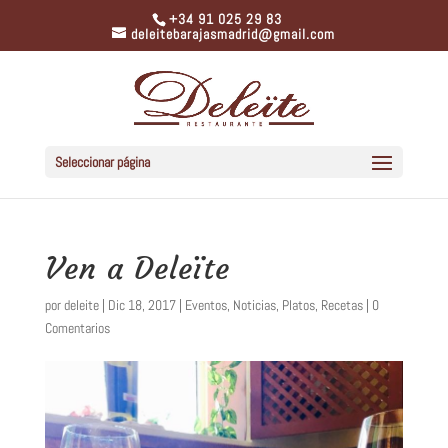
+34 91 025 29 83
deleitebarajasmadrid@gmail.com
Seleccionar página
Ven a Deleïte
por
deleite
|
Dic 18, 2017
|
Eventos
,
Noticias
,
Platos
,
Recetas
|
0
Comentarios